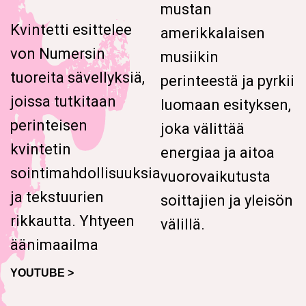
mustan
Kvintetti esittelee
amerikkalaisen
von Numersin
musiikin
tuoreita sävellyksiä,
perinteestä ja pyrkii
joissa tutkitaan
luomaan esityksen,
perinteisen
joka välittää
kvintetin
energiaa ja aitoa
sointimahdollisuuksia
vuorovaikutusta
ja tekstuurien
soittajien ja yleisön
rikkautta. Yhtyeen
välillä.
äänimaailma
YOUTUBE >