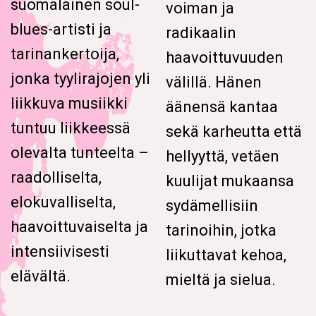
suomalainen soul-
voiman ja
blues-artisti ja
radikaalin
tarinankertoija,
haavoittuvuuden
jonka tyylirajojen yli
välillä. Hänen
liikkuva musiikki
äänensä kantaa
tuntuu liikkeessä
sekä karheutta että
olevalta tunteelta –
hellyyttä, vetäen
raadolliselta,
kuulijat mukaansa
elokuvalliselta,
sydämellisiin
haavoittuvaiselta ja
tarinoihin, jotka
intensiivisesti
liikuttavat kehoa,
elävältä.
mieltä ja sielua.