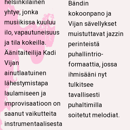
helsinkiläinen
Bändin
yhtye, jonka
kokoonpano ja
musiikissa kuuluu
Vijan sävellykset
ilo, vapautuneisuus
muistuttavat jazzin
ja tila kokeilla.
perinteistä
Äänitaiteilija Kadi
puhallintrio-
Vijan
formaattia, jossa
ainutlaatuinen
ihmisääni nyt
lähestymistapa
tulkitsee
laulamiseen ja
tavallisesti
improvisaatioon on
puhaltimilla
saanut vaikutteita
soitetut melodiat.
instrumentaalisesta