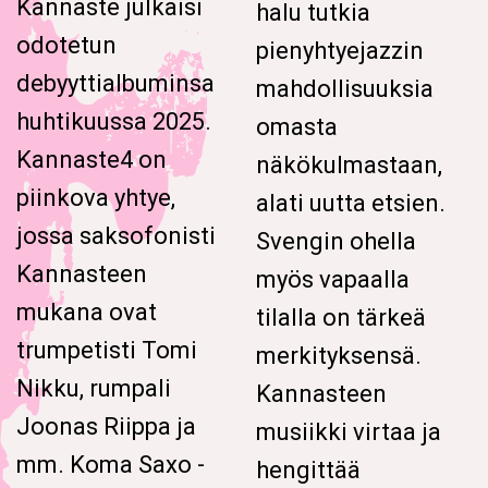
Kannaste julkaisi
halu tutkia
odotetun
pienyhtyejazzin
debyyttialbuminsa
mahdollisuuksia
huhtikuussa 2025.
omasta
Kannaste4 on
näkökulmastaan,
piinkova yhtye,
alati uutta etsien.
jossa saksofonisti
Svengin ohella
Kannasteen
myös vapaalla
mukana ovat
tilalla on tärkeä
trumpetisti Tomi
merkityksensä.
Nikku, rumpali
Kannasteen
Joonas Riippa ja
musiikki virtaa ja
mm. Koma Saxo -
hengittää