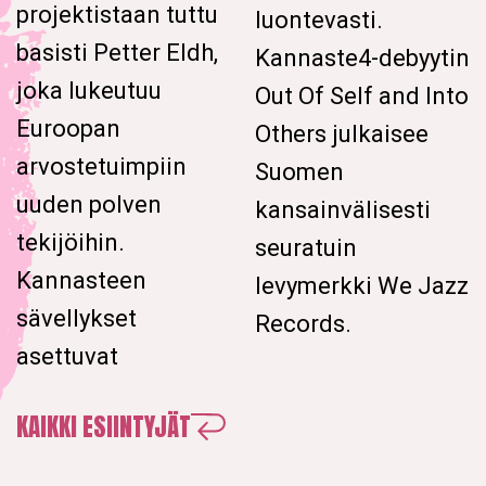
projektistaan tuttu
luontevasti.
basisti Petter Eldh,
Kannaste4-debyytin
joka lukeutuu
Out Of Self and Into
Euroopan
Others julkaisee
arvostetuimpiin
Suomen
uuden polven
kansainvälisesti
tekijöihin.
seuratuin
Kannasteen
levymerkki We Jazz
sävellykset
Records.
asettuvat
KAIKKI ESIINTYJÄT