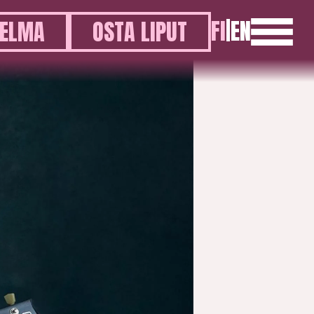
FI
|
EN
ELMA
OSTA LIPUT