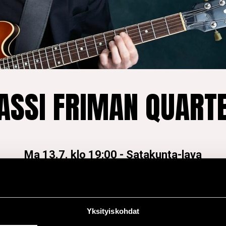
ASSI FRIMAN QUART
Ma 13.7. klo 19:00
-
Satakunta-lava
myötä hän on päässy
esimerkiksi Terell St
Yksityiskohdat
ä vaikuttava kitaristi
Goldbergin, Gregory 