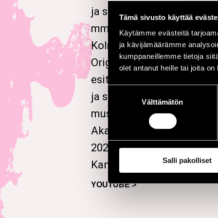
ja säveltäjä. Oman yhtyeen
Tämä sivusto käyttää eväste
mm. yhtyeissä Bäckström
Käytämme evästeitä tarjoama
Kolmas Ajatus ja Benjamin
ja kävijämäärämme analysoim
kumppaneillemme tietoja siitä
Originaalisävellysten lisä
olet antanut heille tai joita o
esittänyt jazzstandardeja
Suostumuksen
ja soolokitarakonserteiss
Välttämätön
valinta
musiikin maisteriksi Taide
Akatemiasta Jazzmusiikin
2025 opettajinaan mm. Juk
Salli pakolliset
Kannaste ja Teemu Viinik
YOUTUBE >