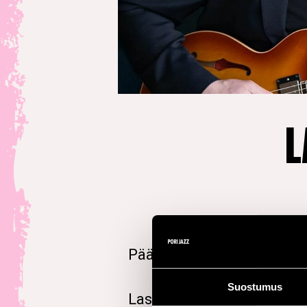
L
Pääsymaksuton konsertti
Suostumus
Lassi Friman on Helsingiss