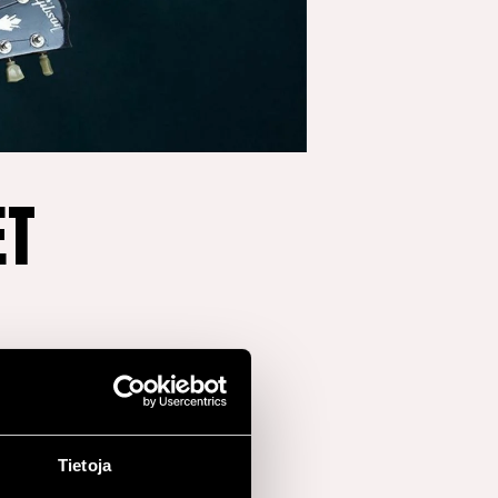
ET
t esiintymään yhdessä
affordin, Aaron
Tietoja
Hutchinsonin, Chuck