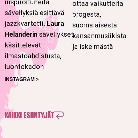
inspiroituneita
ottaa vaikutteita
sävellyksiä esittävä
progesta,
jazzkvartetti.
Laura
suomalaisesta
Helanderin
sävellykset
kansanmusiikista
käsittelevät
ja iskelmästä.
ilmastoahdistusta,
luontokadon
INSTAGRAM >
KAIKKI ESIINTYJÄT