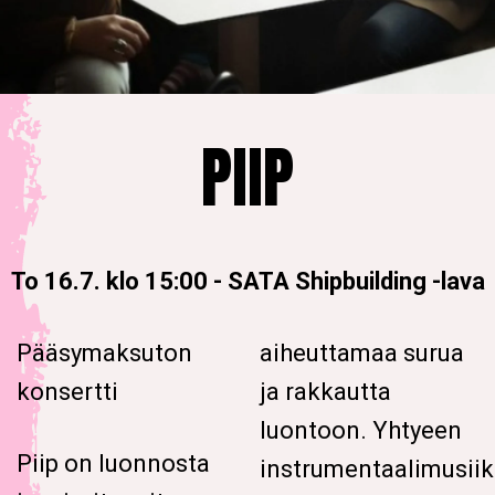
PIIP
To 16.7. klo 15:00
-
SATA Shipbuilding -lava
Pääsymaksuton
aiheuttamaa surua
konsertti
ja rakkautta
luontoon. Yhtyeen
Piip on luonnosta
instrumentaalimusiik