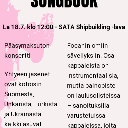
SONGBOOK
La 18.7. klo 12:00
-
SATA Shipbuilding -lava
Pääsymaksuton
Focanin omiin
konsertti
sävellyksiin. Osa
kappaleista on
Yhtyeen jäsenet
instrumentaalisia,
ovat kotoisin
mutta painopiste
Suomesta,
on laulusolisteissa
Unkarista, Turkista
– sanoituksilla
ja Ukrainasta –
varustetuissa
kaikki asuvat
kappaleissa, joita