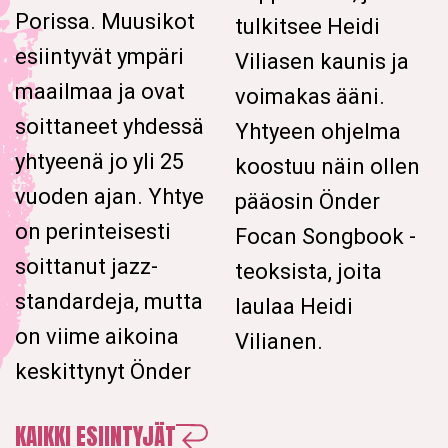
Porissa. Muusikot
tulkitsee Heidi
esiintyvät ympäri
Viliasen kaunis ja
maailmaa ja ovat
voimakas ääni.
soittaneet yhdessä
Yhtyeen ohjelma
yhtyeenä jo yli 25
koostuu näin ollen
vuoden ajan. Yhtye
pääosin Önder
on perinteisesti
Focan Songbook -
soittanut jazz-
teoksista, joita
standardeja, mutta
laulaa Heidi
on viime aikoina
Vilianen.
keskittynyt Önder
KAIKKI ESIINTYJÄT