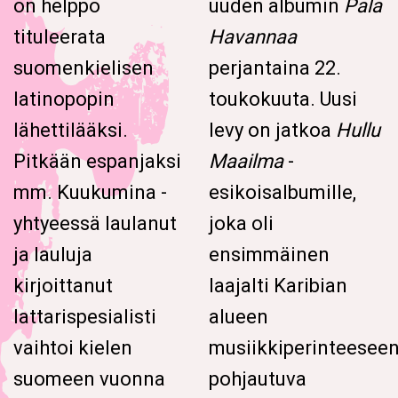
on helppo
uuden albumin
Pala
tituleerata
Havannaa
suomenkielisen
perjantaina 22.
latinopopin
toukokuuta. Uusi
lähettilääksi.
levy
on jatkoa
Hullu
Pitkään espanjaksi
Maailma
-
mm.
Kuukumina -
esikoisalbumille,
yhtyeessä laulanut
joka oli
ja lauluja
ensimmäinen
kirjoittanut
laajalti Karibian
lattarispesialisti
alueen
vaihtoi kielen
musiikkiperinteesee
suomeen vuonna
pohjautuva