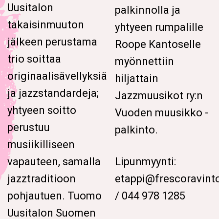
Uusitalon
palkinnolla ja
takaisinmuuton
yhtyeen rumpalille
jälkeen perustama
Roope Kantoselle
trio soittaa
myönnettiin
originaalisävellyksiä
hiljattain
ja jazzstandardeja;
Jazzmuusikot ry:n
yhtyeen soitto
Vuoden muusikko -
perustuu
palkinto.
musiikilliseen
vapauteen, samalla
Lipunmyynti:
jazztraditioon
etappi@frescoravintol
pohjautuen. Tuomo
/ 044 978 1285
Uusitalon Suomen