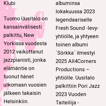
Klubi
albuminsa
lokakuussa 2023
Tuomo Uusitalo on
legendaariselle
kansainvälisesti
Fresh Sound -levy-
palkittu, New
yhtiölle, ja yhtyeen
Yorkissa vuodesta
toinen albumi
2012 vaikuttanut
´Sörkka´ ilmestyi
jazzpianisti, jonka
2025 All4Corners
elämäntie on
Productions –
tuonut hänet
yhtiölle. Uusitalo
ulkomaan vuosien
palkittiin Pori Jazz
jälkeen takaisin
2023 Vuoden
Helsinkiin.
Taiteilija -