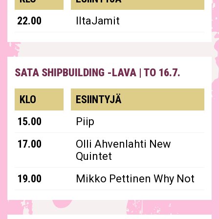
22.00
IltaJamit
SATA SHIPBUILDING -LAVA
|
TO 16.7.
esiintyjät
KLO
ESIINTYJÄ
15.00
Piip
17.00
Olli Ahvenlahti New
Quintet
19.00
Mikko Pettinen Why Not