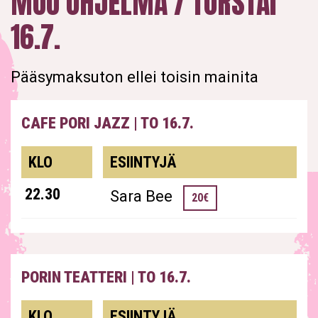
MUU OHJELMA / TORSTAI
16.7.
Pääsymaksuton ellei toisin mainita
CAFE PORI JAZZ
|
TO 16.7.
esiintyjät
KLO
ESIINTYJÄ
22.30
Sara Bee
20€
PORIN TEATTERI
|
TO 16.7.
esiintyjät
KLO
ESIINTYJÄ