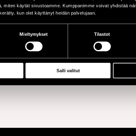
, miten käytät sivustoamme. Kumppanimme voivat yhdistää näitä t
alittiin
 Suomen
n kerätty, kun olet käyttänyt heidän palvelujaan.
alassa Vuoden
tereista. Sointi
 yhtyeen edellinen
kuratoiduista
Mieltymykset
Tilastot
) valittiin Vuoden
uuksistaan ja
t on tunnettu
estaan uuteen
estään ja useita eri
musiikkiin.
Salli valitut
istä