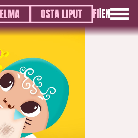
FI
|
EN
ELMA
OSTA LIPUT