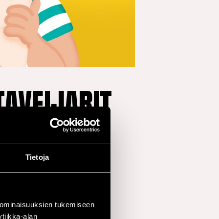
TAVEIJARIT
Tietoja
 ominaisuuksien tukemiseen
tiikka-alan