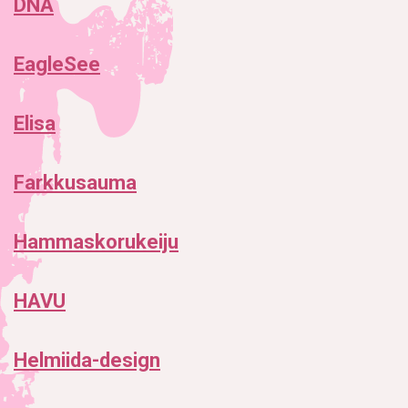
DNA
EagleSee
Elisa
Farkkusauma
Hammaskorukeiju
HAVU
Helmiida-design